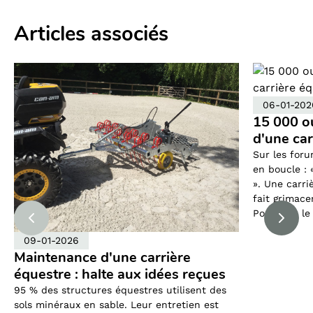
Articles associés
06-01-202
15 000 ou
d'une car
Sur les foru
en boucle : 
». Une carr
fait grimace
Pourtant, le 
09-01-2026
Maintenance d'une carrière
équestre : halte aux idées reçues
95 % des structures équestres utilisent des
sols minéraux en sable. Leur entretien est