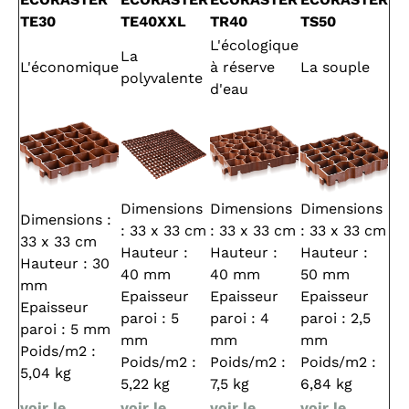
TE30
TE40XXL
TR40
TS50
L'écologique
La
L'économique
à réserve
La souple
polyvalente
d'eau
Dimensions
Dimensions
Dimensions
Dimensions :
: 33 x 33 cm
: 33 x 33 cm
: 33 x 33 cm
33 x 33 cm
Hauteur :
Hauteur :
Hauteur :
Hauteur : 30
40 mm
40 mm
50 mm
mm
Epaisseur
Epaisseur
Epaisseur
Epaisseur
paroi : 5
paroi : 4
paroi : 2,5
paroi : 5 mm
mm
mm
mm
Poids/m2 :
Poids/m2 :
Poids/m2 :
Poids/m2 :
5,04 kg
5,22 kg
7,5 kg
6,84 kg
voir le
voir le
voir le
voir le